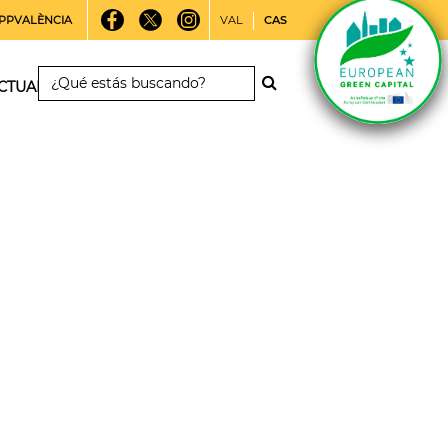
PPVALÈNCIA
VAL
CAS
CTUALIDAD