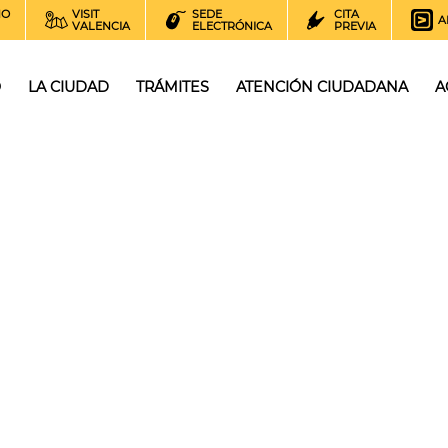
NO
VISIT
SEDE
CITA
A
VALENCIA
ELECTRÓNICA
PREVIA
O
LA CIUDAD
TRÁMITES
ATENCIÓN CIUDADANA
A