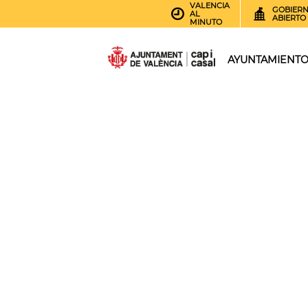
VALENCIA
GOBIER
AL
ABIERTO
MINUTO
AYUNTAMIENT