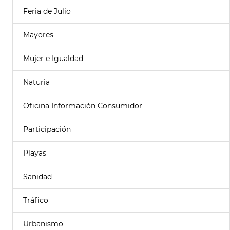
Feria de Julio
Mayores
Mujer e Igualdad
Naturia
Oficina Información Consumidor
Participación
Playas
Sanidad
Tráfico
Urbanismo