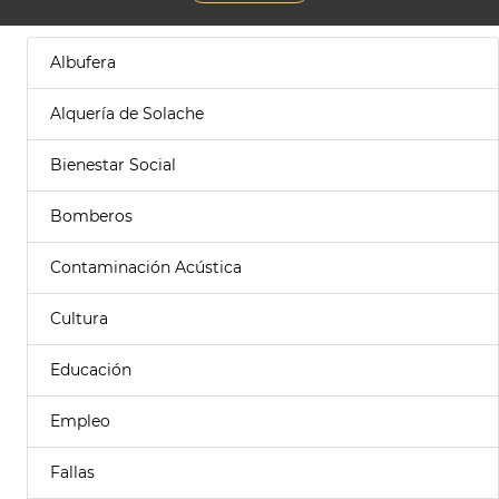
Albufera
Alquería de Solache
Bienestar Social
Bomberos
Contaminación Acústica
Cultura
Educación
Empleo
Fallas