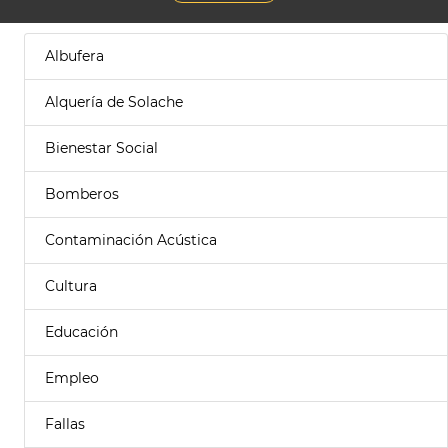
Albufera
Alquería de Solache
Bienestar Social
Bomberos
Contaminación Acústica
Cultura
Educación
Empleo
Fallas