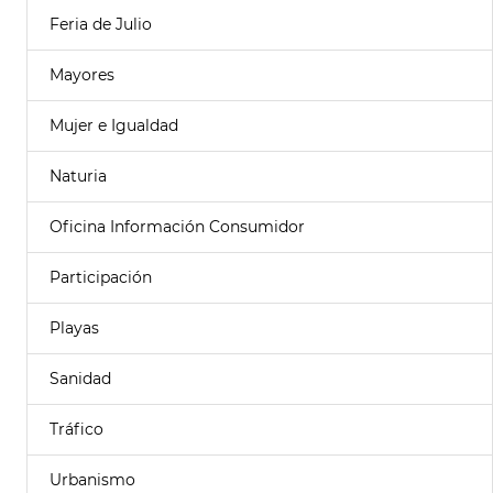
Feria de Julio
Mayores
Mujer e Igualdad
Naturia
Oficina Información Consumidor
Participación
Playas
Sanidad
Tráfico
Urbanismo