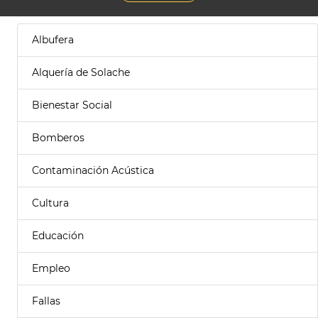
Albufera
Alquería de Solache
Bienestar Social
Bomberos
Contaminación Acústica
Cultura
Educación
Empleo
Fallas