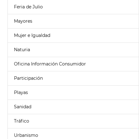
Feria de Julio
Mayores
Mujer e Igualdad
Naturia
Oficina Información Consumidor
Participación
Playas
Sanidad
Tráfico
Urbanismo