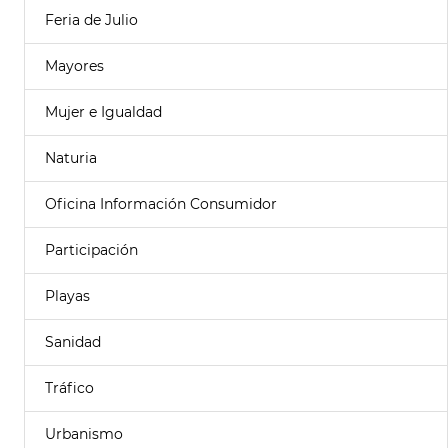
Feria de Julio
Mayores
Mujer e Igualdad
Naturia
Oficina Información Consumidor
Participación
Playas
Sanidad
Tráfico
Urbanismo