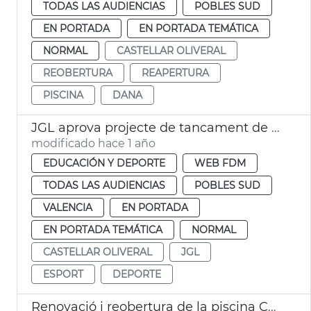
TODAS LAS AUDIENCIAS
POBLES SUD
EN PORTADA
EN PORTADA TEMÁTICA
NORMAL
CASTELLAR OLIVERAL
REOBERTURA
REAPERTURA
PISCINA
DANA
JGL aprova projecte de tancament de l'IDE de Castellar-l'Oliveral València
modificado hace 1 año
EDUCACIÓN Y DEPORTE
WEB FDM
TODAS LAS AUDIENCIAS
POBLES SUD
VALENCIA
EN PORTADA
EN PORTADA TEMÁTICA
NORMAL
CASTELLAR OLIVERAL
JGL
ESPORT
DEPORTE
Renovació i reobertura de la piscina Castellar després de la dana