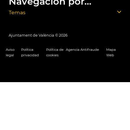
Navegación por...
Temas
Ajuntament de València ©
2026
Aviso
Política
Política de
Agencia Antifraude
Mapa
legal
privacidad
cookies
Web