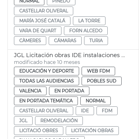
NORMAL
PINEDO
CASTELLAR OLIVERAL
MARÍA JOSÉ CATALÁ
LA TORRE
VARA DE QUART
FORN ALCEDO
CÀMERES
CÁMARAS
TURIA
JGL Licitación obras IDE instalaciones deportivas Castellar-l'Oliveral
modificado hace 10 meses
EDUCACIÓN Y DEPORTE
WEB FDM
TODAS LAS AUDIENCIAS
POBLES SUD
VALENCIA
EN PORTADA
EN PORTADA TEMÁTICA
NORMAL
CASTELLAR OLIVERAL
IDE
FDM
JGL
REMODELACIÓN
LICITACIÓ OBRES
LICITACIÓN OBRAS