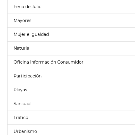
Feria de Julio
Mayores
Mujer e Igualdad
Naturia
Oficina Información Consumidor
Participación
Playas
Sanidad
Tráfico
Urbanismo