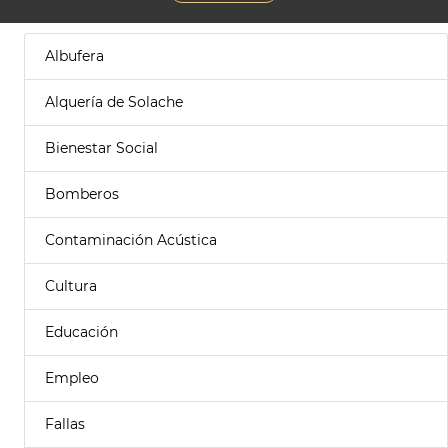
Albufera
Alquería de Solache
Bienestar Social
Bomberos
Contaminación Acústica
Cultura
Educación
Empleo
Fallas