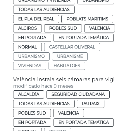
URBANISMO Y VIVIENDA
URBANISMO
TODAS LAS AUDIENCIAS
EL PLA DEL REAL
POBLATS MARITIMS
ALGIROS
POBLES SUD
VALENCIA
EN PORTADA
EN PORTADA TEMÁTICA
NORMAL
CASTELLAR OLIVERAL
URBANISMO
URBANISME
VIVIENDAS
HABITATGES
València instala seis cámaras para vigilar el caudal del Turia
modificado hace 9 meses
ALCALDÍA
SEGURIDAD CIUDADANA
TODAS LAS AUDIENCIAS
PATRAIX
POBLES SUD
VALENCIA
EN PORTADA
EN PORTADA TEMÁTICA