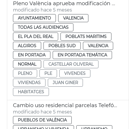
Pleno València aprueba modificación PGOU cambio uso parcelas Telefónica
modificado hace 5 meses
AYUNTAMIENTO
VALENCIA
TODAS LAS AUDIENCIAS
EL PLA DEL REAL
POBLATS MARITIMS
ALGIROS
POBLES SUD
VALENCIA
EN PORTADA
EN PORTADA TEMÁTICA
NORMAL
CASTELLAR OLIVERAL
PLENO
PLE
VIVENDES
VIVIENDAS
JUAN GINER
HABITATGES
Cambio uso residencial parcelas Telefónica València
modificado hace 5 meses
PUEBLOS DE VALÈNCIA