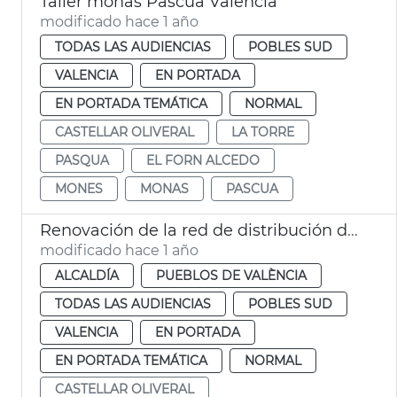
Taller monas Pascua València
modificado hace 1 año
TODAS LAS AUDIENCIAS
POBLES SUD
VALENCIA
EN PORTADA
EN PORTADA TEMÁTICA
NORMAL
CASTELLAR OLIVERAL
LA TORRE
PASQUA
EL FORN ALCEDO
MONES
MONAS
PASCUA
Renovación de la red de distribución de agua potable de Castellar-l´Oliveral
modificado hace 1 año
ALCALDÍA
PUEBLOS DE VALÈNCIA
TODAS LAS AUDIENCIAS
POBLES SUD
VALENCIA
EN PORTADA
EN PORTADA TEMÁTICA
NORMAL
CASTELLAR OLIVERAL