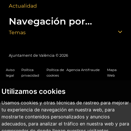
Actualidad
Navegación por...
Temas
Ajuntament de València ©
2026
Aviso
Política
Política de
Agencia Antifraude
Mapa
legal
privacidad
cookies
Web
Utilizamos cookies
Usamos cookies y otras técnicas de rastreo para mejorar
tu experiencia de navegación en nuestra web, para
mostrarte contenidos personalizados y anuncios
adecuados, para analizar el tráfico en nuestra web y para
comprender de donde llegan nuestros visitantes.