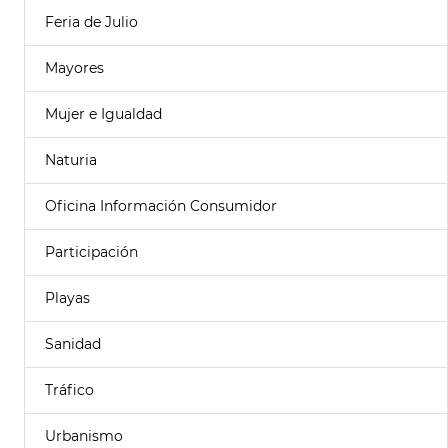
Feria de Julio
Mayores
Mujer e Igualdad
Naturia
Oficina Información Consumidor
Participación
Playas
Sanidad
Tráfico
Urbanismo