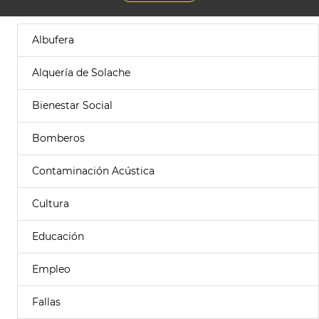
Albufera
Alquería de Solache
Bienestar Social
Bomberos
Contaminación Acústica
Cultura
Educación
Empleo
Fallas