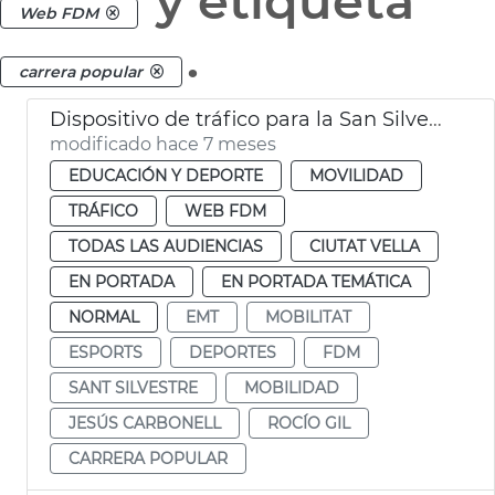
y etiqueta
Web FDM
.
carrera popular
Dispositivo de tráfico para la San Silvestre
modificado hace 7 meses
EDUCACIÓN Y DEPORTE
MOVILIDAD
TRÁFICO
WEB FDM
TODAS LAS AUDIENCIAS
CIUTAT VELLA
EN PORTADA
EN PORTADA TEMÁTICA
NORMAL
EMT
MOBILITAT
ESPORTS
DEPORTES
FDM
SANT SILVESTRE
MOBILIDAD
JESÚS CARBONELL
ROCÍO GIL
CARRERA POPULAR