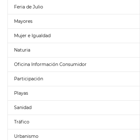
Feria de Julio
Mayores
Mujer e Igualdad
Naturia
Oficina Información Consumidor
Participación
Playas
Sanidad
Tráfico
Urbanismo