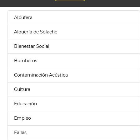
Albufera
Alquería de Solache
Bienestar Social
Bomberos
Contaminación Acústica
Cultura
Educación
Empleo
Fallas