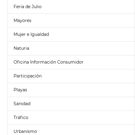
Feria de Julio
Mayores
Mujer e Igualdad
Naturia
Oficina Información Consumidor
Participación
Playas
Sanidad
Tráfico
Urbanismo