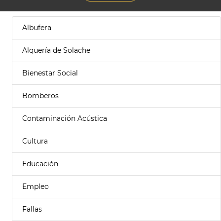
Albufera
Alquería de Solache
Bienestar Social
Bomberos
Contaminación Acústica
Cultura
Educación
Empleo
Fallas