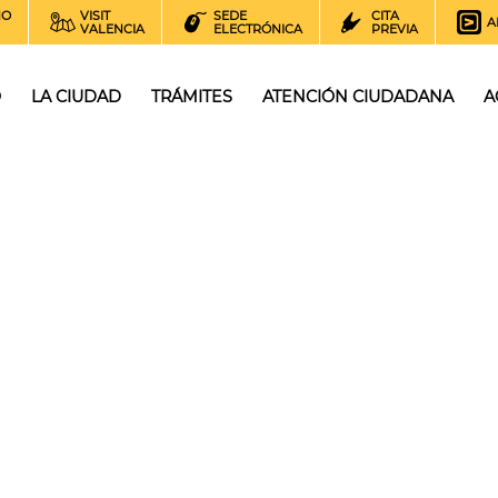
NO
VISIT
SEDE
CITA
A
VALENCIA
ELECTRÓNICA
PREVIA
O
LA CIUDAD
TRÁMITES
ATENCIÓN CIUDADANA
A