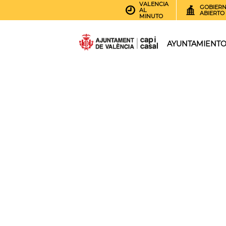
VALENCIA
GOBIER
AL
ABIERTO
MINUTO
AYUNTAMIENT