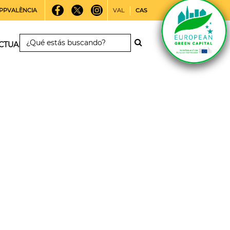
PPVALÈNCIA
VAL
CAS
CTUALIDAD