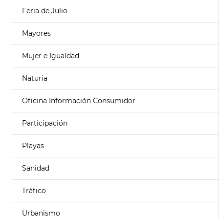
Feria de Julio
Mayores
Mujer e Igualdad
Naturia
Oficina Información Consumidor
Participación
Playas
Sanidad
Tráfico
Urbanismo