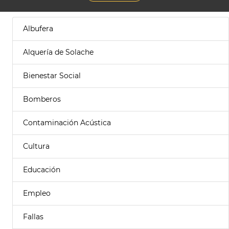
Albufera
Alquería de Solache
Bienestar Social
Bomberos
Contaminación Acústica
Cultura
Educación
Empleo
Fallas