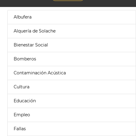
Albufera
Alquería de Solache
Bienestar Social
Bomberos
Contaminación Acústica
Cultura
Educación
Empleo
Fallas