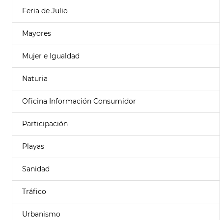
Feria de Julio
Mayores
Mujer e Igualdad
Naturia
Oficina Información Consumidor
Participación
Playas
Sanidad
Tráfico
Urbanismo