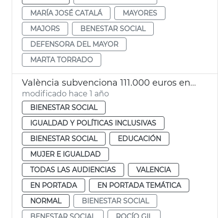
MARÍA JOSÉ CATALÁ
MAYORES
MAJORS
BENESTAR SOCIAL
DEFENSORA DEL MAYOR
MARTA TORRADO
València subvenciona 111.000 euros entidades promoción personas discapacidad
modificado hace 1 año
BIENESTAR SOCIAL
IGUALDAD Y POLÍTICAS INCLUSIVAS
BIENESTAR SOCIAL
EDUCACIÓN
MUJER E IGUALDAD
TODAS LAS AUDIENCIAS
VALENCIA
EN PORTADA
EN PORTADA TEMÁTICA
NORMAL
BIENESTAR SOCIAL
BENESTAR SOCIAL
ROCÍO GIL