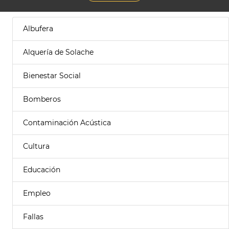
Albufera
Alquería de Solache
Bienestar Social
Bomberos
Contaminación Acústica
Cultura
Educación
Empleo
Fallas