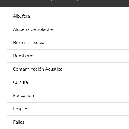
Albufera
Alquería de Solache
Bienestar Social
Bomberos
Contaminación Acústica
Cultura
Educación
Empleo
Fallas