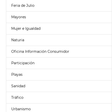
Feria de Julio
Mayores
Mujer e Igualdad
Naturia
Oficina Información Consumidor
Participación
Playas
Sanidad
Tráfico
Urbanismo