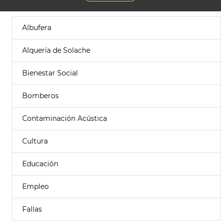
Albufera
Alquería de Solache
Bienestar Social
Bomberos
Contaminación Acústica
Cultura
Educación
Empleo
Fallas