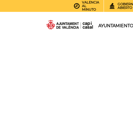
VALENCIA
GOBIER
AL
ABIERTO
MINUTO
AYUNTAMIENT