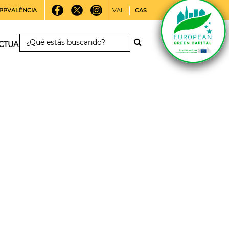
PPVALÈNCIA
VAL
CAS
CTUALIDAD