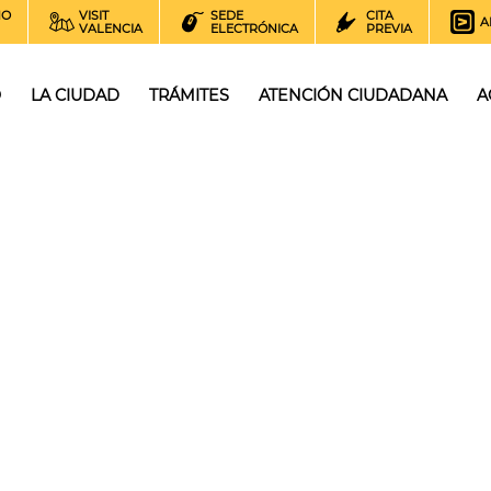
NO
VISIT
SEDE
CITA
A
VALENCIA
ELECTRÓNICA
PREVIA
O
LA CIUDAD
TRÁMITES
ATENCIÓN CIUDADANA
A