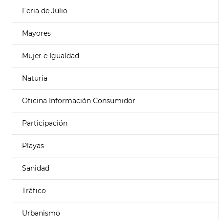
Feria de Julio
Mayores
Mujer e Igualdad
Naturia
Oficina Información Consumidor
Participación
Playas
Sanidad
Tráfico
Urbanismo