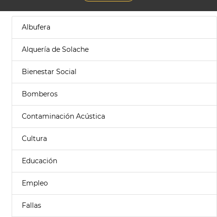
Albufera
Alquería de Solache
Bienestar Social
Bomberos
Contaminación Acústica
Cultura
Educación
Empleo
Fallas