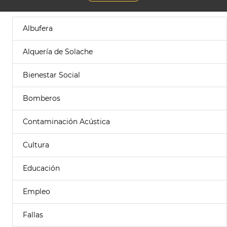
Albufera
Alquería de Solache
Bienestar Social
Bomberos
Contaminación Acústica
Cultura
Educación
Empleo
Fallas