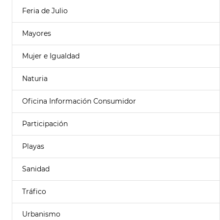
Feria de Julio
Mayores
Mujer e Igualdad
Naturia
Oficina Información Consumidor
Participación
Playas
Sanidad
Tráfico
Urbanismo