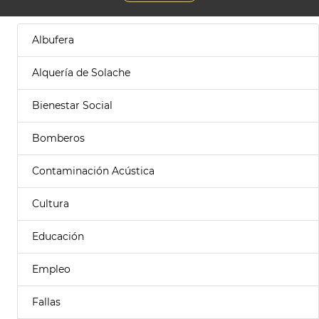
Albufera
Alquería de Solache
Bienestar Social
Bomberos
Contaminación Acústica
Cultura
Educación
Empleo
Fallas