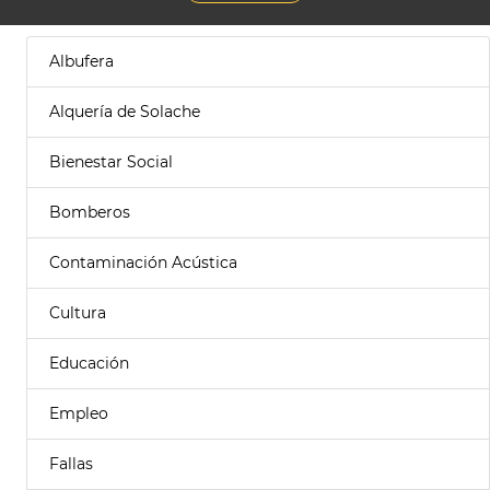
Albufera
Alquería de Solache
Bienestar Social
Bomberos
Contaminación Acústica
Cultura
Educación
Empleo
Fallas