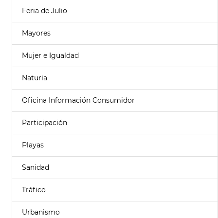
Feria de Julio
Mayores
Mujer e Igualdad
Naturia
Oficina Información Consumidor
Participación
Playas
Sanidad
Tráfico
Urbanismo