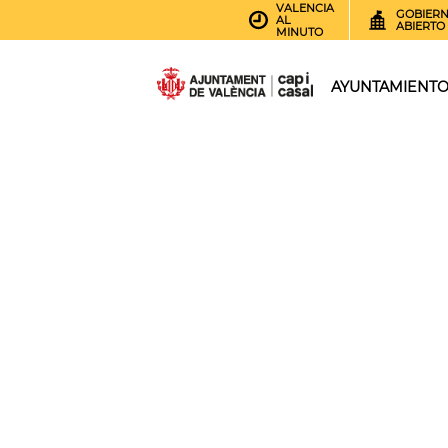
VALENCIA
GOBIER
AL
ABIERTO
MINUTO
AYUNTAMIENT