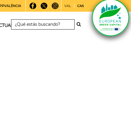
PPVALÈNCIA
VAL
CAS
CTUALIDAD