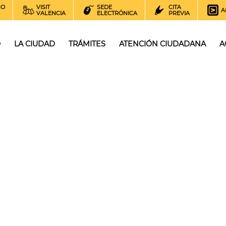
NO
VISIT
SEDE
CITA
A
VALENCIA
ELECTRÓNICA
PREVIA
O
LA CIUDAD
TRÁMITES
ATENCIÓN CIUDADANA
A