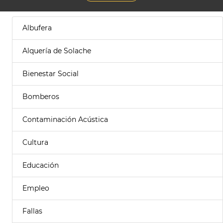
Albufera
Alquería de Solache
Bienestar Social
Bomberos
Contaminación Acústica
Cultura
Educación
Empleo
Fallas