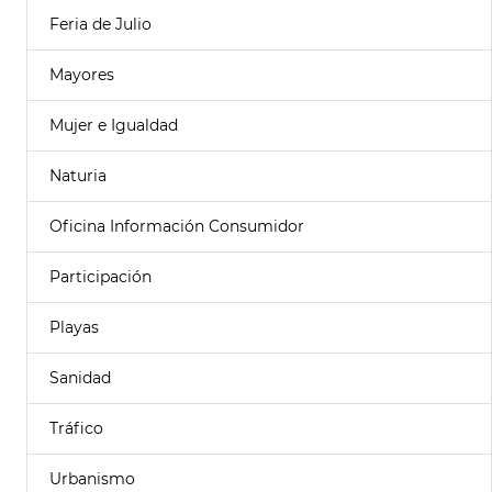
Feria de Julio
Mayores
Mujer e Igualdad
Naturia
Oficina Información Consumidor
Participación
Playas
Sanidad
Tráfico
Urbanismo