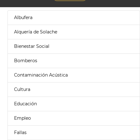
Albufera
Alquería de Solache
Bienestar Social
Bomberos
Contaminación Acústica
Cultura
Educación
Empleo
Fallas