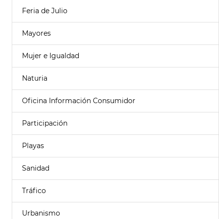
Feria de Julio
Mayores
Mujer e Igualdad
Naturia
Oficina Información Consumidor
Participación
Playas
Sanidad
Tráfico
Urbanismo