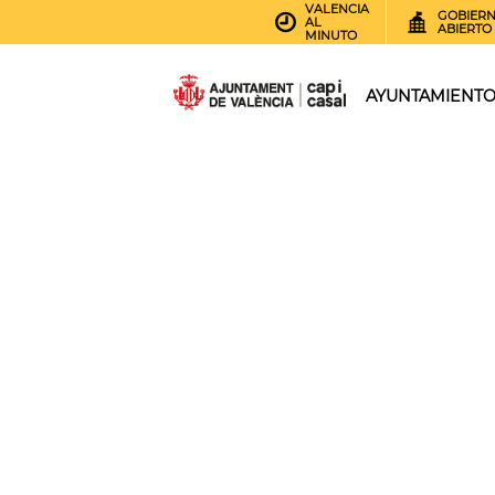
VALENCIA
GOBIER
AL
ABIERTO
MINUTO
AYUNTAMIENT