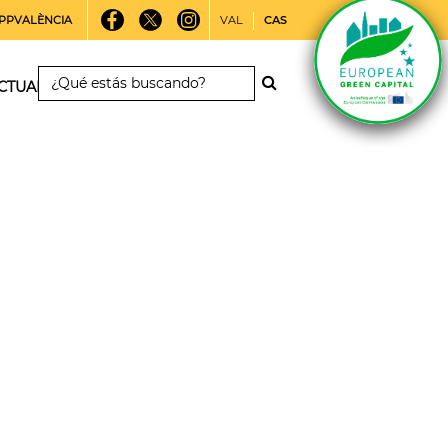
PPVALÈNCIA
VAL
CAS
CTUALIDAD