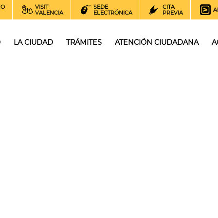
NO
VISIT
SEDE
CITA
A
VALENCIA
ELECTRÓNICA
PREVIA
O
LA CIUDAD
TRÁMITES
ATENCIÓN CIUDADANA
A