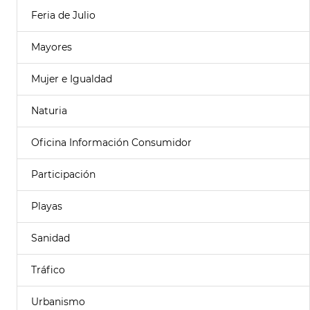
Feria de Julio
Mayores
Mujer e Igualdad
Naturia
Oficina Información Consumidor
Participación
Playas
Sanidad
Tráfico
Urbanismo