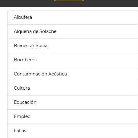
Albufera
Alquería de Solache
Bienestar Social
Bomberos
Contaminación Acústica
Cultura
Educación
Empleo
Fallas