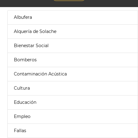
Albufera
Alquería de Solache
Bienestar Social
Bomberos
Contaminación Acústica
Cultura
Educación
Empleo
Fallas