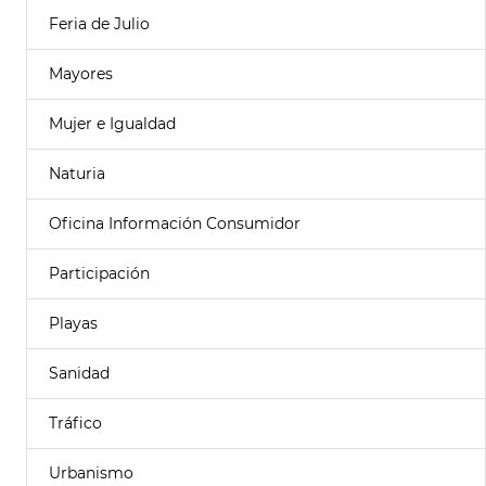
Feria de Julio
Mayores
Mujer e Igualdad
Naturia
Oficina Información Consumidor
Participación
Playas
Sanidad
Tráfico
Urbanismo