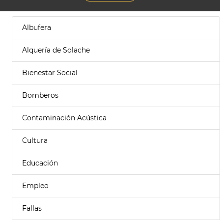
Albufera
Alquería de Solache
Bienestar Social
Bomberos
Contaminación Acústica
Cultura
Educación
Empleo
Fallas