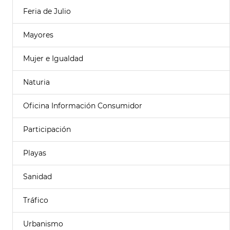
Feria de Julio
Mayores
Mujer e Igualdad
Naturia
Oficina Información Consumidor
Participación
Playas
Sanidad
Tráfico
Urbanismo