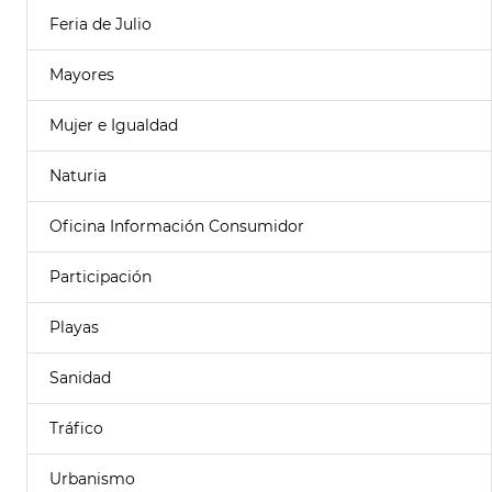
Feria de Julio
Mayores
Mujer e Igualdad
Naturia
Oficina Información Consumidor
Participación
Playas
Sanidad
Tráfico
Urbanismo