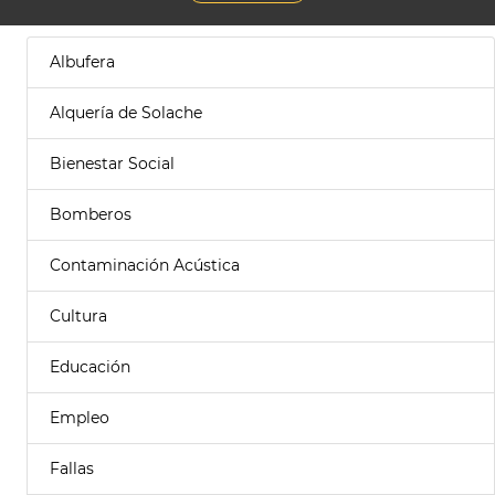
Albufera
Alquería de Solache
Bienestar Social
Bomberos
Contaminación Acústica
Cultura
Educación
Empleo
Fallas