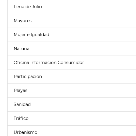
Feria de Julio
Mayores
Mujer e Igualdad
Naturia
Oficina Información Consumidor
Participación
Playas
Sanidad
Tráfico
Urbanismo