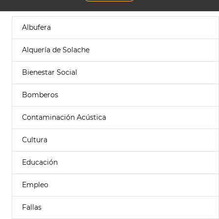
Albufera
Alquería de Solache
Bienestar Social
Bomberos
Contaminación Acústica
Cultura
Educación
Empleo
Fallas