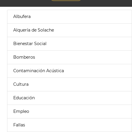
Albufera
Alquería de Solache
Bienestar Social
Bomberos
Contaminación Acústica
Cultura
Educación
Empleo
Fallas