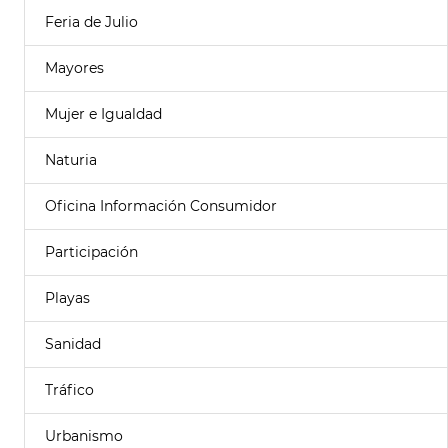
Feria de Julio
Mayores
Mujer e Igualdad
Naturia
Oficina Información Consumidor
Participación
Playas
Sanidad
Tráfico
Urbanismo