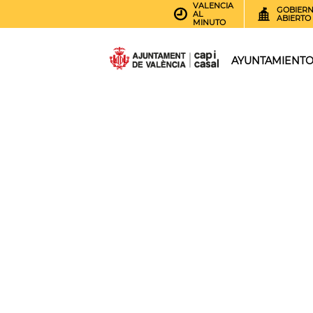
VALENCIA
GOBIER
AL
ABIERTO
MINUTO
AYUNTAMIENT