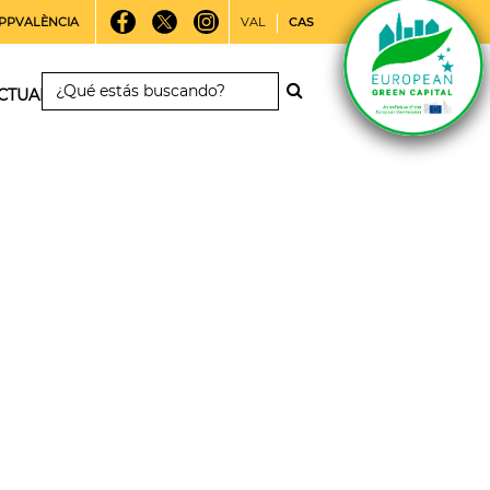
PPVALÈNCIA
VAL
CAS
CTUALIDAD