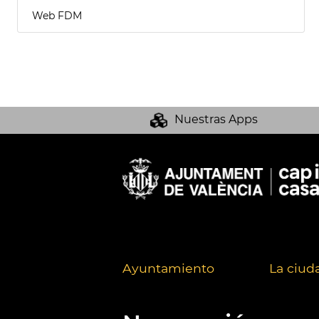
Web FDM
Nuestras Apps
Ayuntamiento
La ciud