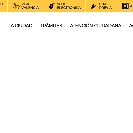
NO
VISIT
SEDE
CITA
A
VALENCIA
ELECTRÓNICA
PREVIA
O
LA CIUDAD
TRÁMITES
ATENCIÓN CIUDADANA
A