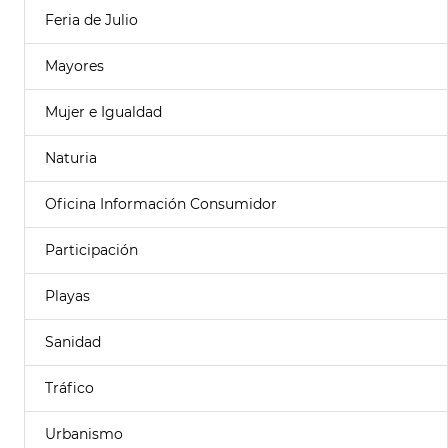
Feria de Julio
Mayores
Mujer e Igualdad
Naturia
Oficina Información Consumidor
Participación
Playas
Sanidad
Tráfico
Urbanismo