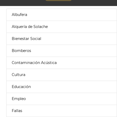
Albufera
Alquería de Solache
Bienestar Social
Bomberos
Contaminación Acústica
Cultura
Educación
Empleo
Fallas