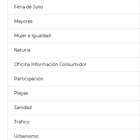
Feria de Julio
Mayores
Mujer e Igualdad
Naturia
Oficina Información Consumidor
Participación
Playas
Sanidad
Tráfico
Urbanismo