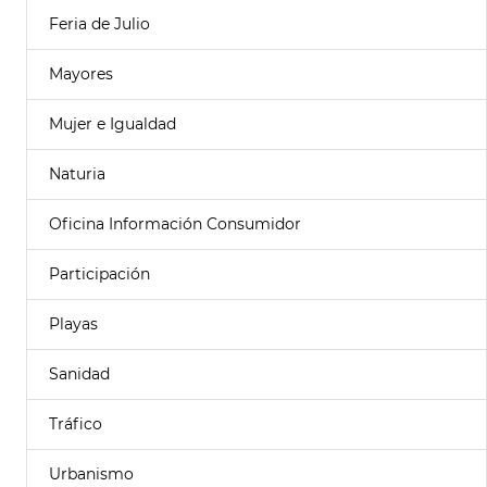
Feria de Julio
Mayores
Mujer e Igualdad
Naturia
Oficina Información Consumidor
Participación
Playas
Sanidad
Tráfico
Urbanismo