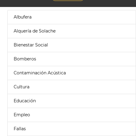
Albufera
Alquería de Solache
Bienestar Social
Bomberos
Contaminación Acústica
Cultura
Educación
Empleo
Fallas