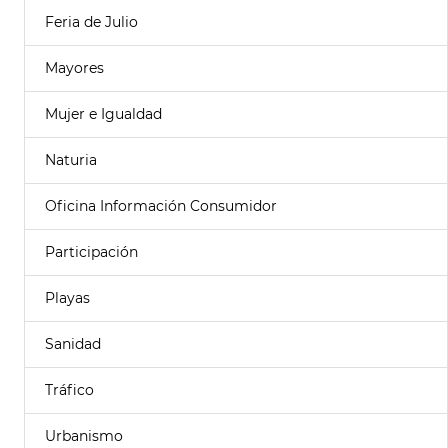
Feria de Julio
Mayores
Mujer e Igualdad
Naturia
Oficina Información Consumidor
Participación
Playas
Sanidad
Tráfico
Urbanismo