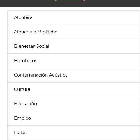
Albufera
Alquería de Solache
Bienestar Social
Bomberos
Contaminación Acústica
Cultura
Educación
Empleo
Fallas