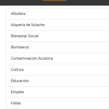
Albufera
Alquería de Solache
Bienestar Social
Bomberos
Contaminación Acústica
Cultura
Educación
Empleo
Fallas