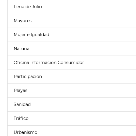
Feria de Julio
Mayores
Mujer e Igualdad
Naturia
Oficina Información Consumidor
Participación
Playas
Sanidad
Tráfico
Urbanismo