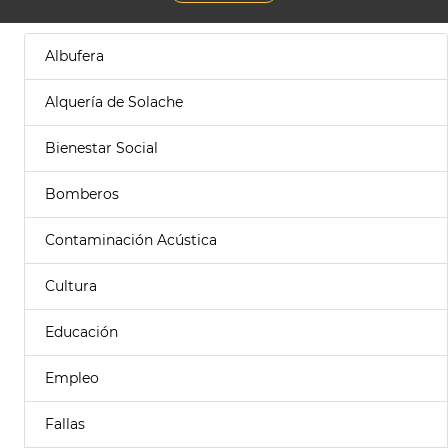
Albufera
Alquería de Solache
Bienestar Social
Bomberos
Contaminación Acústica
Cultura
Educación
Empleo
Fallas