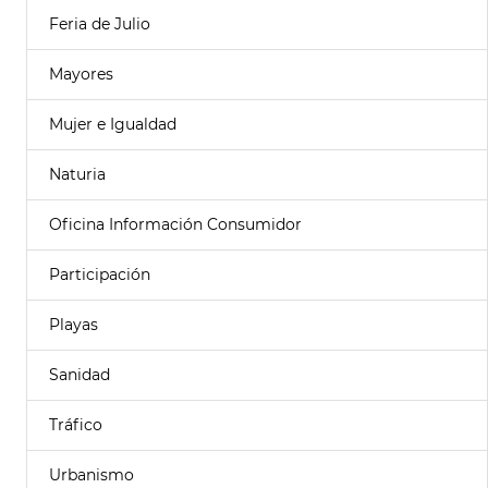
Feria de Julio
Mayores
Mujer e Igualdad
Naturia
Oficina Información Consumidor
Participación
Playas
Sanidad
Tráfico
Urbanismo