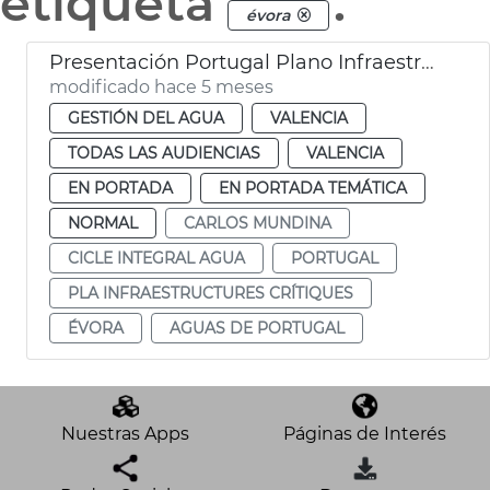
etiqueta
.
évora
Presentación Portugal Plano Infraestructuras Críticas 2026-2031 València
modificado hace 5 meses
GESTIÓN DEL AGUA
VALENCIA
TODAS LAS AUDIENCIAS
VALENCIA
EN PORTADA
EN PORTADA TEMÁTICA
NORMAL
CARLOS MUNDINA
CICLE INTEGRAL AGUA
PORTUGAL
PLA INFRAESTRUCTURES CRÍTIQUES
ÉVORA
AGUAS DE PORTUGAL
Nuestras Apps
Páginas de Interés