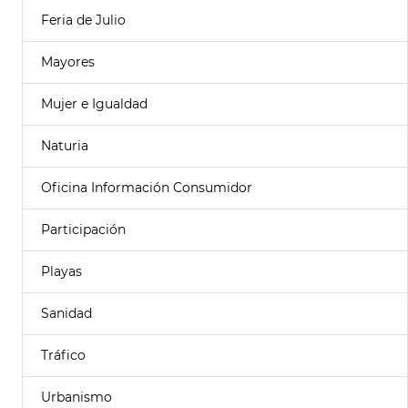
Feria de Julio
Mayores
Mujer e Igualdad
Naturia
Oficina Información Consumidor
Participación
Playas
Sanidad
Tráfico
Urbanismo