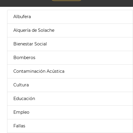
Albufera
Alquería de Solache
Bienestar Social
Bomberos
Contaminación Acústica
Cultura
Educación
Empleo
Fallas