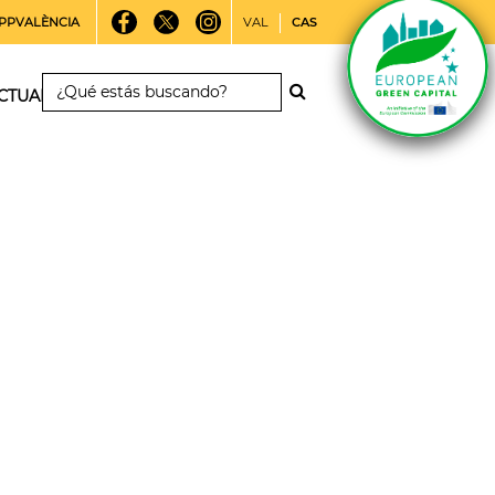
PPVALÈNCIA
VAL
CAS
CTUALIDAD