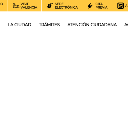
NO
VISIT
SEDE
CITA
A
VALENCIA
ELECTRÓNICA
PREVIA
O
LA CIUDAD
TRÁMITES
ATENCIÓN CIUDADANA
A