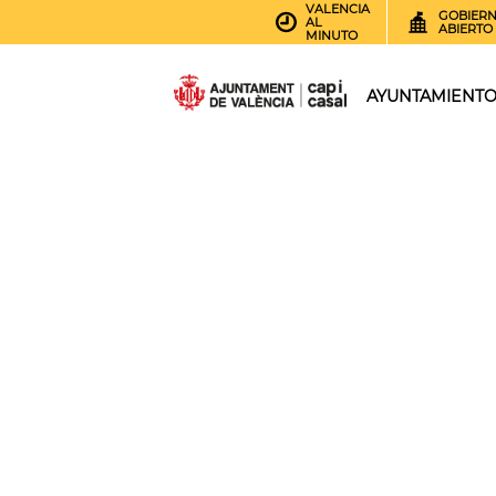
VALENCIA
GOBIER
AL
ABIERTO
MINUTO
AYUNTAMIENT