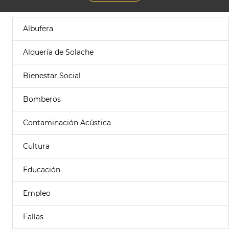
Albufera
Alquería de Solache
Bienestar Social
Bomberos
Contaminación Acústica
Cultura
Educación
Empleo
Fallas