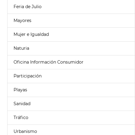
Feria de Julio
Mayores
Mujer e Igualdad
Naturia
Oficina Información Consumidor
Participación
Playas
Sanidad
Tráfico
Urbanismo