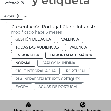
y etiqueta
Valencia
.
évora
Presentación Portugal Plano Infraestructuras Críticas 2026-2031 València
modificado hace 5 meses
GESTIÓN DEL AGUA
VALENCIA
TODAS LAS AUDIENCIAS
VALENCIA
EN PORTADA
EN PORTADA TEMÁTICA
NORMAL
CARLOS MUNDINA
CICLE INTEGRAL AGUA
PORTUGAL
PLA INFRAESTRUCTURES CRÍTIQUES
ÉVORA
AGUAS DE PORTUGAL
Nuestras Apps
Páginas de Interés