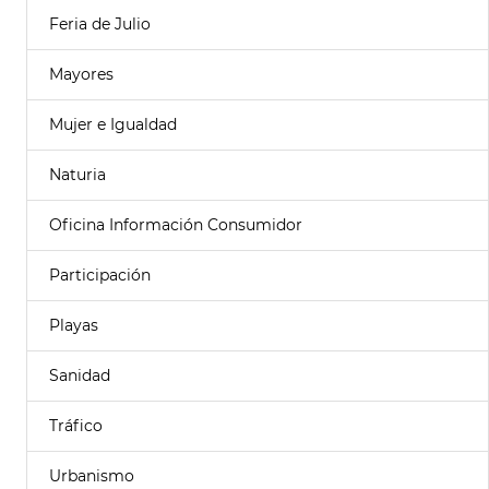
Feria de Julio
Mayores
Mujer e Igualdad
Naturia
Oficina Información Consumidor
Participación
Playas
Sanidad
Tráfico
Urbanismo