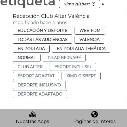
etiqueta
.
ximo gisbert
Recepción Club Alter València
modificado hace 4 años
EDUCACIÓN Y DEPORTE
WEB FDM
TODAS LAS AUDIENCIAS
VALENCIA
EN PORTADA
EN PORTADA TEMÁTICA
NORMAL
PILAR BERNABÉ
CLUB ALTER
ESPORT INCLUSIU
ESPORT ADAPTAT
XIMO GISBERT
DEPORTE INCLUSIVO
DEPORTE ADAPTADO
Nuestras Apps
Páginas de Interés