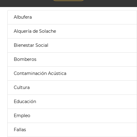
Albufera
Alquería de Solache
Bienestar Social
Bomberos
Contaminación Acústica
Cultura
Educación
Empleo
Fallas