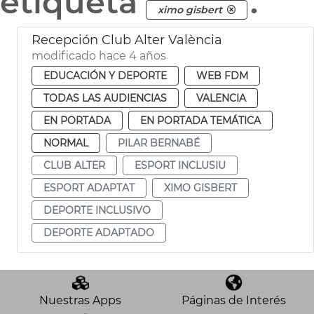
etiqueta
.
ximo gisbert
Recepción Club Alter València
modificado hace 4 años
EDUCACIÓN Y DEPORTE
WEB FDM
TODAS LAS AUDIENCIAS
VALENCIA
EN PORTADA
EN PORTADA TEMÁTICA
NORMAL
PILAR BERNABÉ
CLUB ALTER
ESPORT INCLUSIU
ESPORT ADAPTAT
XIMO GISBERT
DEPORTE INCLUSIVO
DEPORTE ADAPTADO
Nuestras Apps
Páginas de Interés