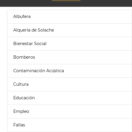
Albufera
Alquería de Solache
Bienestar Social
Bomberos
Contaminación Acústica
Cultura
Educación
Empleo
Fallas