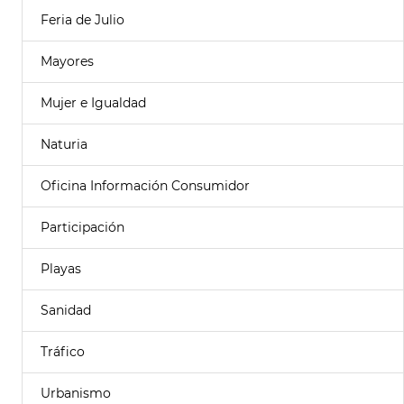
Feria de Julio
Mayores
Mujer e Igualdad
Naturia
Oficina Información Consumidor
Participación
Playas
Sanidad
Tráfico
Urbanismo