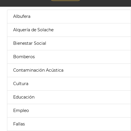
Albufera
Alquería de Solache
Bienestar Social
Bomberos
Contaminación Acústica
Cultura
Educación
Empleo
Fallas