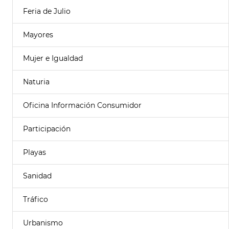
Feria de Julio
Mayores
Mujer e Igualdad
Naturia
Oficina Información Consumidor
Participación
Playas
Sanidad
Tráfico
Urbanismo