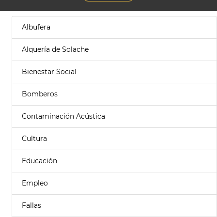
Albufera
Alquería de Solache
Bienestar Social
Bomberos
Contaminación Acústica
Cultura
Educación
Empleo
Fallas