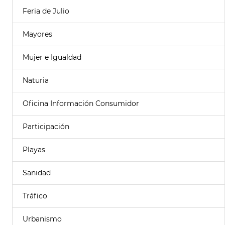
Feria de Julio
Mayores
Mujer e Igualdad
Naturia
Oficina Información Consumidor
Participación
Playas
Sanidad
Tráfico
Urbanismo