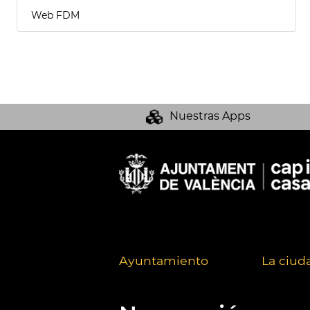
Web FDM
Nuestras Apps
Ayuntamiento
La ciud