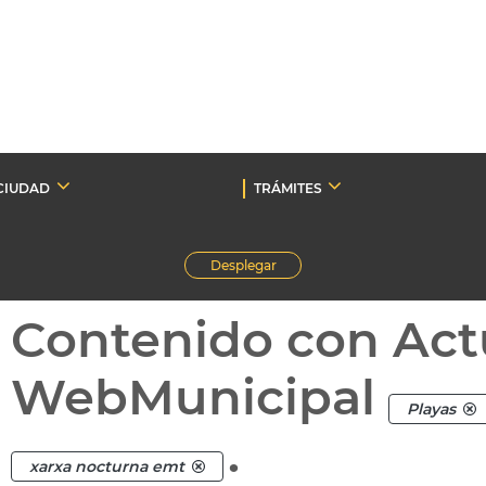
CIUDAD
TRÁMITES
Desplegar
Contenido con Act
WebMunicipal
Playas
.
xarxa nocturna emt