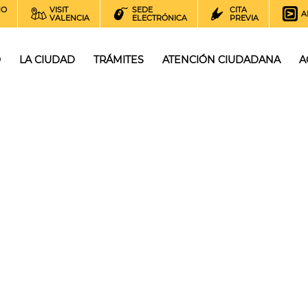
NO
VISIT
SEDE
CITA
A
VALENCIA
ELECTRÓNICA
PREVIA
O
LA CIUDAD
TRÁMITES
ATENCIÓN CIUDADANA
A