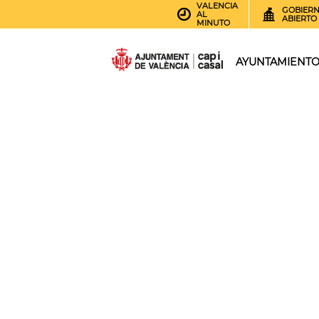
VALENCIA
GOBIER
AL
ABIERTO
MINUTO
AYUNTAMIENT