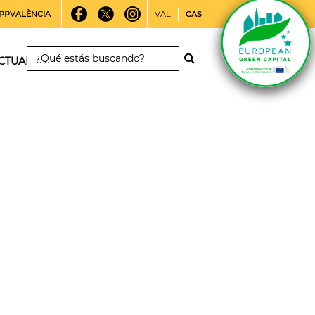
PPVALÈNCIA
VAL
CAS
CTUALIDAD