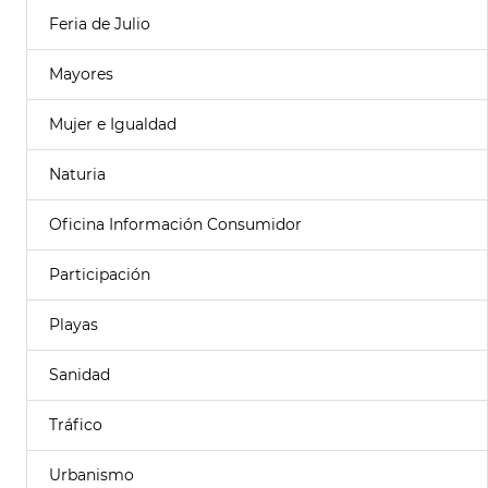
Feria de Julio
Mayores
Mujer e Igualdad
Naturia
Oficina Información Consumidor
Participación
Playas
Sanidad
Tráfico
Urbanismo