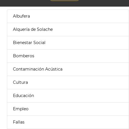
Albufera
Alquería de Solache
Bienestar Social
Bomberos
Contaminación Acústica
Cultura
Educación
Empleo
Fallas