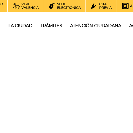
NO
VISIT
SEDE
CITA
A
VALENCIA
ELECTRÓNICA
PREVIA
O
LA CIUDAD
TRÁMITES
ATENCIÓN CIUDADANA
A