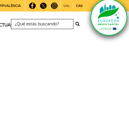
PPVALÈNCIA
VAL
CAS
CTUALIDAD