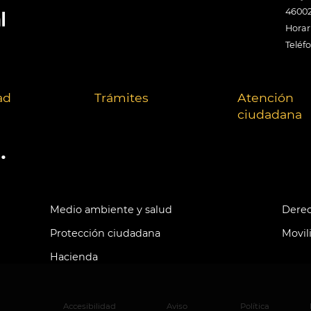
46002
Horari
Teléf
ad
Trámites
Atención
ciudadana
.
Medio ambiente y salud
Derec
Protección ciudadana
Movil
Hacienda
Accesibilidad
Aviso
Política