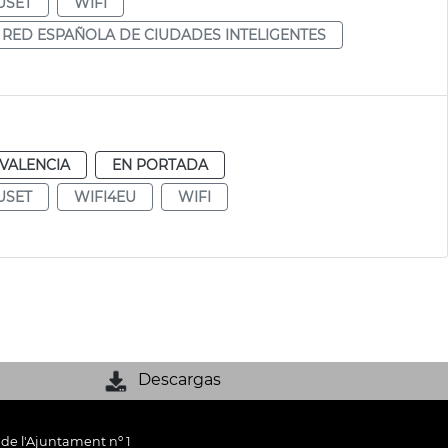
USET
WIFI
RED ESPAÑOLA DE CIUDADES INTELIGENTES
VALENCIA
EN PORTADA
USET
WIFI4EU
WIFI
Descargas
 de l'Ajuntament nº 1