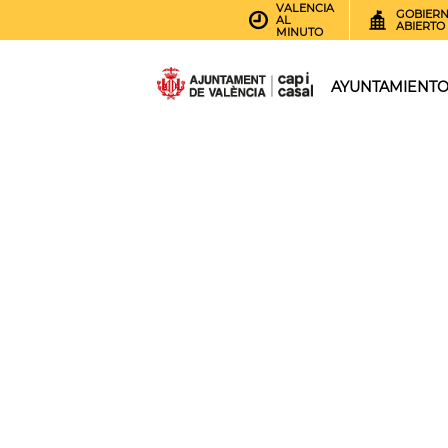
VALENCIA
GOBIER
AL
ABIERTO
MINUTO
AYUNTAMIENT