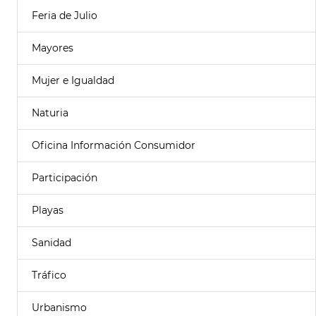
Feria de Julio
Mayores
Mujer e Igualdad
Naturia
Oficina Información Consumidor
Participación
Playas
Sanidad
Tráfico
Urbanismo