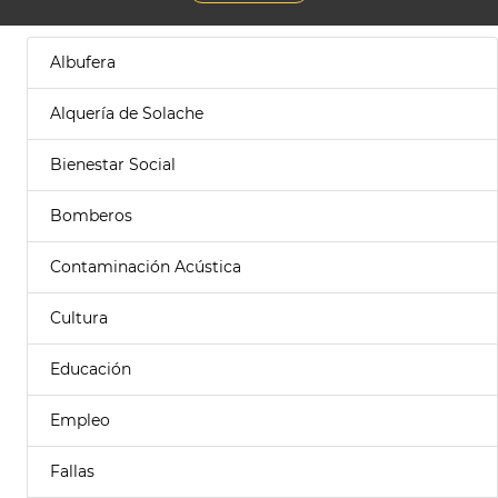
Albufera
Alquería de Solache
Bienestar Social
Bomberos
Contaminación Acústica
Cultura
Educación
Empleo
Fallas