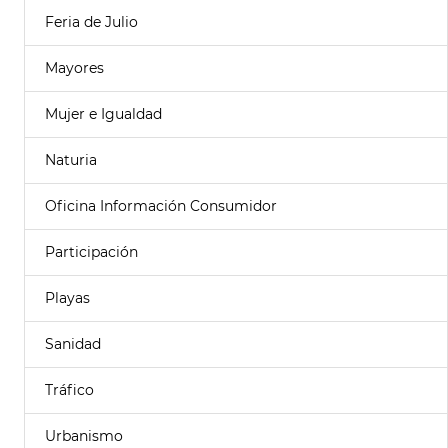
Feria de Julio
Mayores
Mujer e Igualdad
Naturia
Oficina Información Consumidor
Participación
Playas
Sanidad
Tráfico
Urbanismo