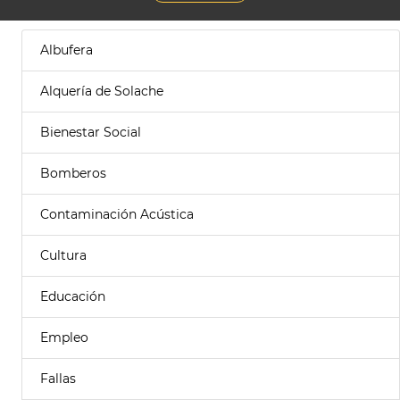
Albufera
Alquería de Solache
Bienestar Social
Bomberos
Contaminación Acústica
Cultura
Educación
Empleo
Fallas