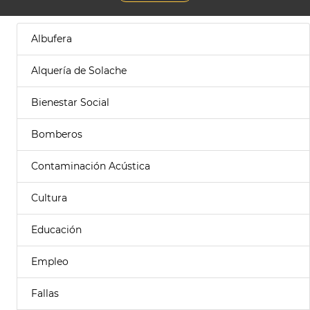
Albufera
Alquería de Solache
Bienestar Social
Bomberos
Contaminación Acústica
Cultura
Educación
Empleo
Fallas