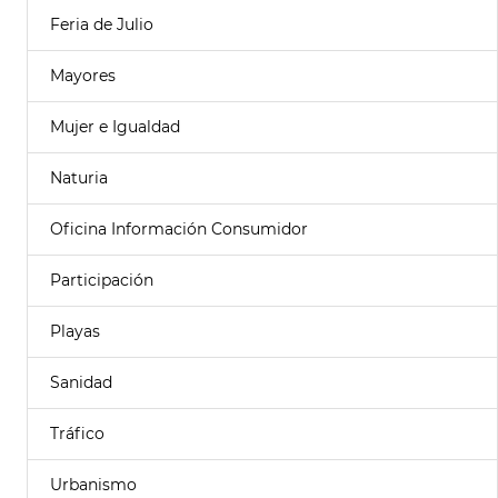
Feria de Julio
Mayores
Mujer e Igualdad
Naturia
Oficina Información Consumidor
Participación
Playas
Sanidad
Tráfico
Urbanismo